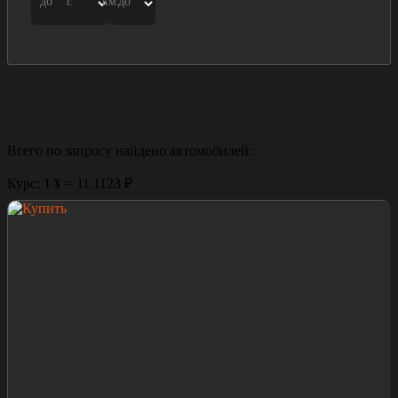
до
г.
км.
до
Всего по запросу найдено
автомобилей:
Курс: 1 ¥ = 11.1123 ₽