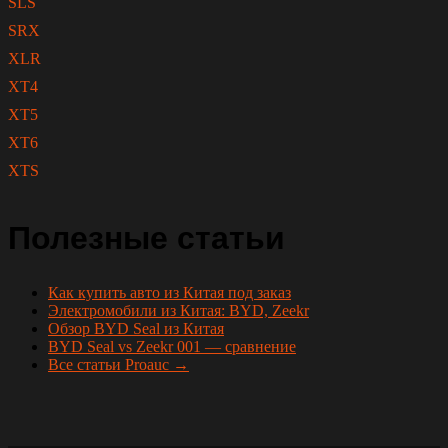
SLS
SRX
XLR
XT4
XT5
XT6
XTS
Полезные статьи
Как купить авто из Китая под заказ
Электромобили из Китая: BYD, Zeekr
Обзор BYD Seal из Китая
BYD Seal vs Zeekr 001 — сравнение
Все статьи Proauc →