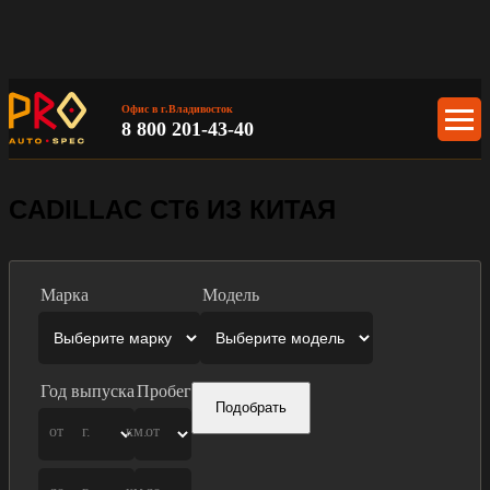
Офис в г.Владивосток
8 800 201-43-40
CADILLAC CT6 ИЗ КИТАЯ
Марка
Модель
Год выпуска
Пробег
Подобрать
от
г.
км.
от