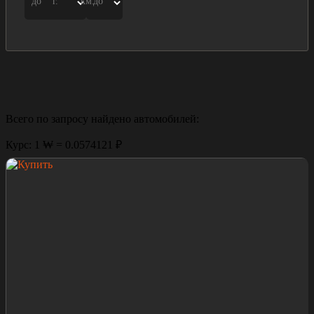
до
г.
км.
до
Всего по запросу найдено
автомобилей:
Курс: 1 ₩ = 0.0574121 ₽