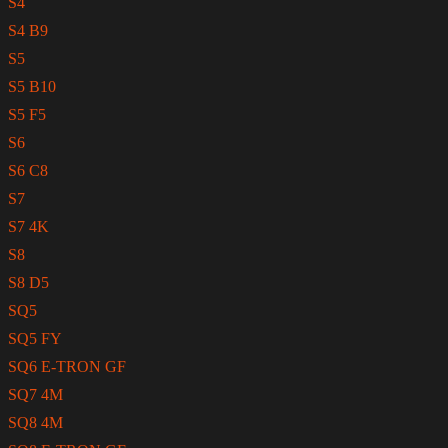
S4
S4 B9
S5
S5 B10
S5 F5
S6
S6 C8
S7
S7 4K
S8
S8 D5
SQ5
SQ5 FY
SQ6 E-TRON GF
SQ7 4M
SQ8 4M