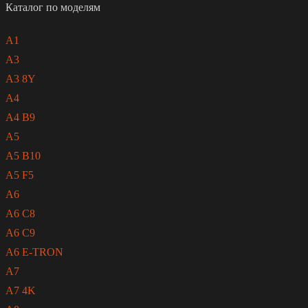
Каталог по моделям
A1
A3
A3 8Y
A4
A4 B9
A5
A5 B10
A5 F5
A6
A6 C8
A6 C9
A6 E-TRON
A7
A7 4K