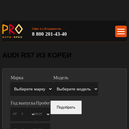
Офис в г.Владивосток
8 800 201-43-40
AUDI RS7 ИЗ КОРЕИ
Марка
Модель
Год выпуска
Пробег
Подобрать
от
г.
км.
от