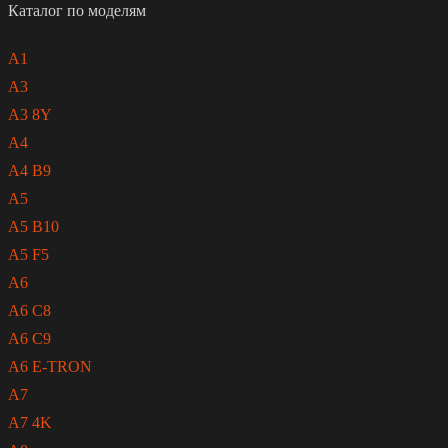
Каталог по моделям
A1
A3
A3 8Y
A4
A4 B9
A5
A5 B10
A5 F5
A6
A6 C8
A6 C9
A6 E-TRON
A7
A7 4K