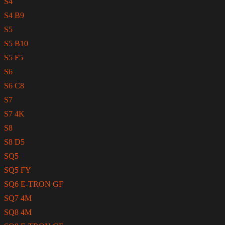
S4
S4 B9
S5
S5 B10
S5 F5
S6
S6 C8
S7
S7 4K
S8
S8 D5
SQ5
SQ5 FY
SQ6 E-TRON GF
SQ7 4M
SQ8 4M