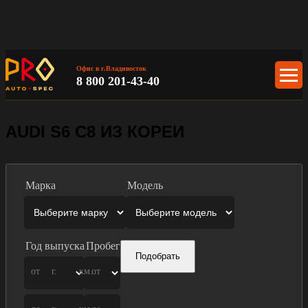
Офис в г.Владивосток
8 800 201-43-40
AUDI S6 C8 ИЗ КОРЕИ
Марка
Модель
Год выпуска
Пробег
Подобрать
от
г.
км.
от