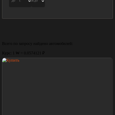
до
г.
км.
до
Всего по запросу найдено
автомобилей:
Курс: 1 ₩ = 0.0574121 ₽