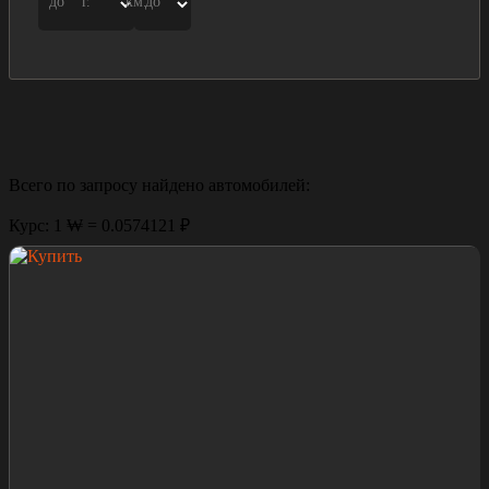
до
г.
км.
до
Всего по запросу найдено
автомобилей:
Курс: 1 ₩ = 0.0574121 ₽