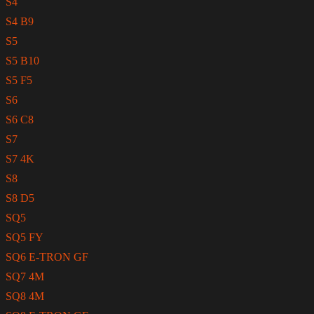
S4
S4 B9
S5
S5 B10
S5 F5
S6
S6 C8
S7
S7 4K
S8
S8 D5
SQ5
SQ5 FY
SQ6 E-TRON GF
SQ7 4M
SQ8 4M