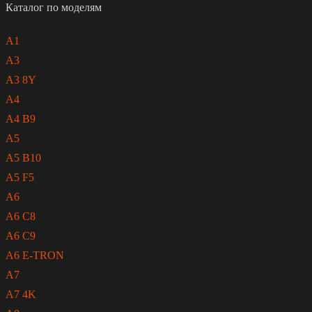
Каталог по моделям
A1
A3
A3 8Y
A4
A4 B9
A5
A5 B10
A5 F5
A6
A6 C8
A6 C9
A6 E-TRON
A7
A7 4K