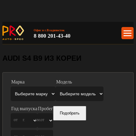
Офис в г.Владивосток
8 800 201-43-40
AUDI S4 B9 ИЗ КОРЕИ
Марка
Модель
Год выпуска
Пробег
Подобрать
от
г.
км.
от