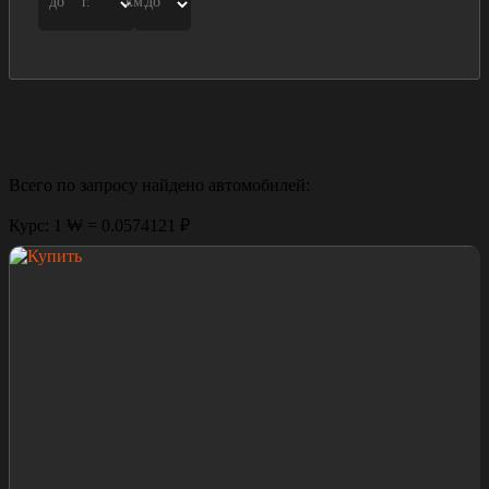
до
г.
км.
до
Всего по запросу найдено
автомобилей:
Курс: 1 ₩ = 0.0574121 ₽