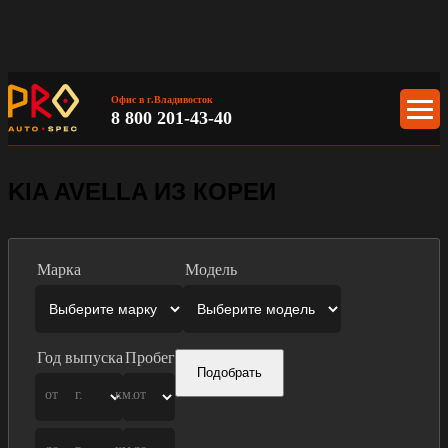
Офис в г.Владивосток
8 800 201-43-40
KIA AVELLA ИЗ КОРЕИ
Марка
Модель
Год выпуска
Пробег
Подобрать
от
г.
км.
от