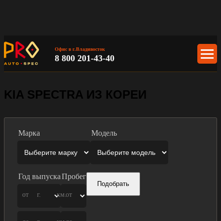
Офис в г.Владивосток
8 800 201-43-40
KIA SPECTRA ИЗ КОРЕИ
Марка
Модель
Год выпуска
Пробег
Подобрать
от
г.
км.
от