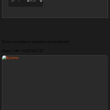
до
г.
км.
до
Всего по запросу найдено
автомобилей:
Курс: 1 ₩ = 0.0574121 ₽