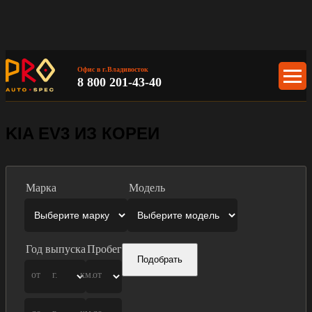
Офис в г.Владивосток
8 800 201-43-40
KIA EV3 ИЗ КОРЕИ
Марка
Модель
Год выпуска
Пробег
Подобрать
от
г.
км.
от