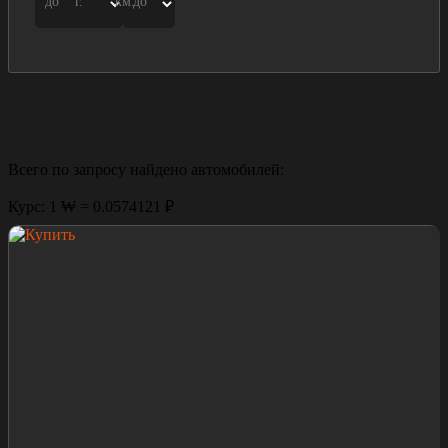
до
г.
км.
до
Всего по запросу найдено
автомобилей:
Курс: 1 ₩ = 0.0574121 ₽