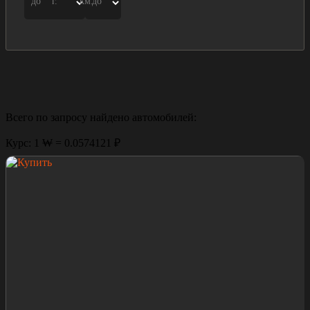
до
г.
км.
до
Всего по запросу найдено
автомобилей:
Курс: 1 ₩ = 0.0574121 ₽