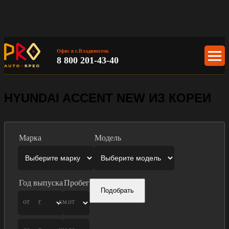
Офис в г.Владивосток
8 800 201-43-40
HYUNDAI ACCENT NEW ИЗ КОРЕИ
Марка
Модель
Год выпуска
Пробег
Подобрать
от
г.
км.
от