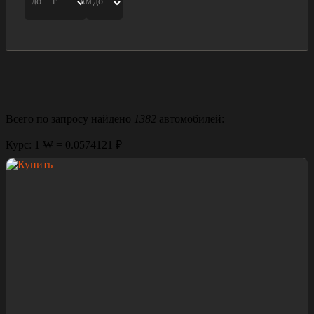
до
г.
км.
до
Всего по запросу найдено
1382
автомобилей:
Курс: 1 ₩ = 0.0574121 ₽