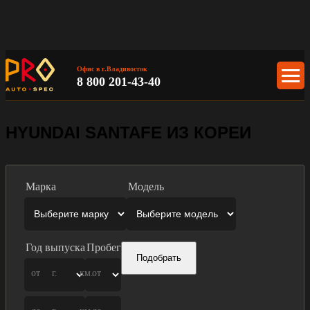
Офис в г.Владивосток
8 800 201-43-40
HYUNDAI SANTAFE ИЗ КОРЕИ
Марка
Модель
Год выпуска
Пробег
Подобрать
от
г.
км.
от