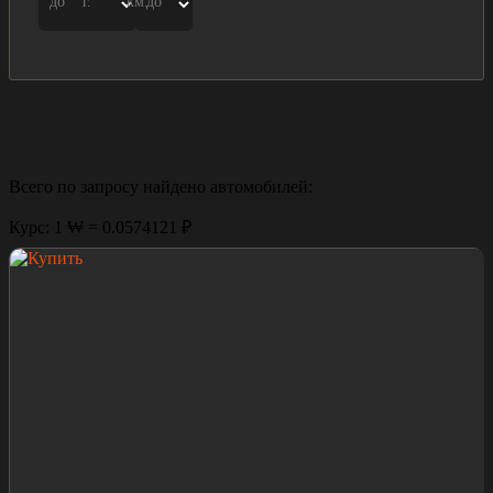
до
г.
км.
до
Всего по запросу найдено
автомобилей:
Курс: 1 ₩ = 0.0574121 ₽