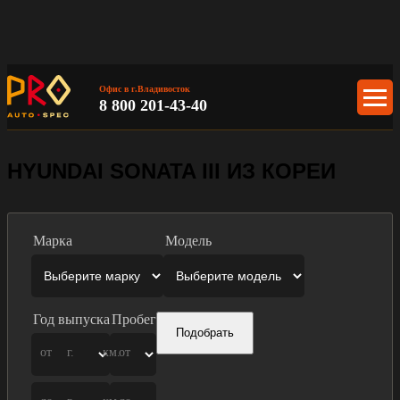
Офис в г.Владивосток
8 800 201-43-40
HYUNDAI SONATA III ИЗ КОРЕИ
Марка
Модель
Год выпуска
Пробег
Подобрать
от
г.
км.
от