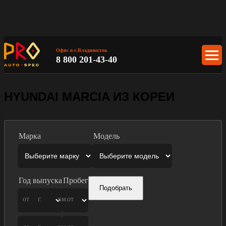
Офис в г.Владивосток
8 800 201-43-40
HYUNDAI MARCIA ИЗ КОРЕИ
Марка
Модель
Год выпуска
Пробег
Подобрать
от
г.
км.
от