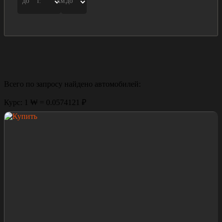
до
г.
км.
до
Всего по запросу найдено
автомобилей:
Курс: 1 ₩ = 0.0574121 ₽