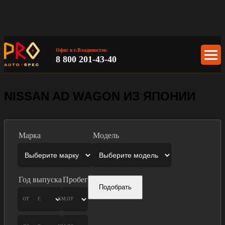
Офис в г.Владивосток
8 800 201-43-40
NISSAN AD WAGON ИЗ ЯПОНИИ
Марка
Модель
Год выпуска
Пробег
Подобрать
от
г.
км.
от