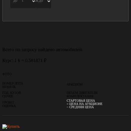
до
г.
км.
до
Всего по запросу найдено
автомобилей:
Курс: 1 ¥ = 0.581871 ₽
ФОТО
НОМЕР ЛОТА
АУКЦИОН
МОДЕЛЬ
ГОД, КУЗОВ
ОБЪЁМ ДВИГАТЕЛЯ
СЕРИЯ
КОМПЛЕКТАЦИЯ
СТАРТОВАЯ ЦЕНА
ПРОБЕГ
= ЦЕНА НА АУКЦИОНЕ
ОЦЕНКА
~ СРЕДНЯЯ ЦЕНА