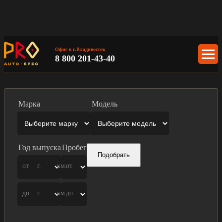
Офис в г.Владивосток
8 800 201-43-40
Марка
Модель
Год выпуска
Пробег
Подобрать
от
г.
км.
от
до
г.
км.
до