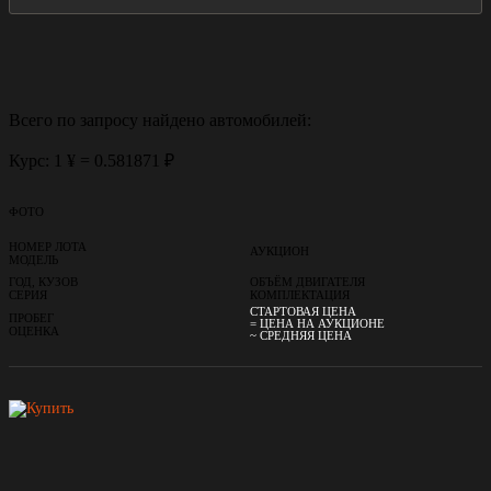
Всего по запросу найдено
автомобилей:
Курс: 1 ¥ = 0.581871 ₽
ФОТО
НОМЕР ЛОТА
АУКЦИОН
МОДЕЛЬ
ГОД, КУЗОВ
ОБЪЁМ ДВИГАТЕЛЯ
СЕРИЯ
КОМПЛЕКТАЦИЯ
СТАРТОВАЯ ЦЕНА
ПРОБЕГ
= ЦЕНА НА АУКЦИОНЕ
ОЦЕНКА
~ СРЕДНЯЯ ЦЕНА