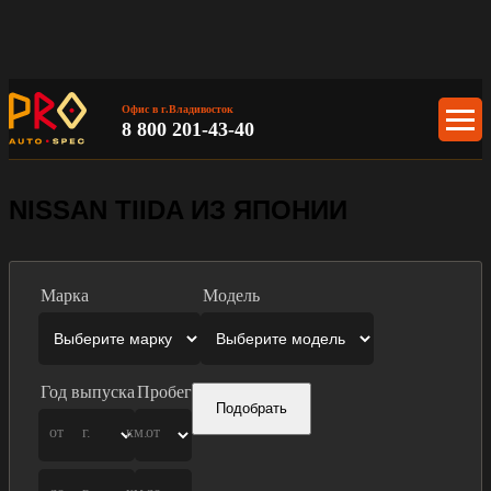
Офис в г.Владивосток
8 800 201-43-40
NISSAN TIIDA ИЗ ЯПОНИИ
Марка
Модель
Год выпуска
Пробег
Подобрать
от
г.
км.
от