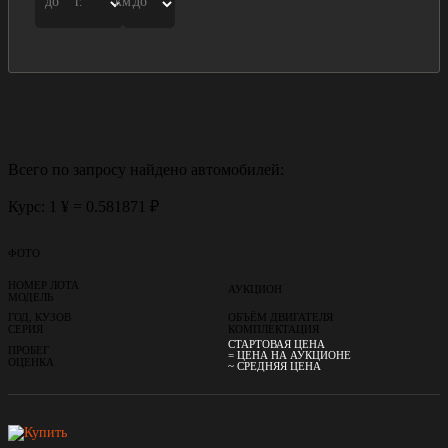
до
г.
км.
до
Всего по запросу найдено
автомобилей:
Курс: 1 ¥ = 0.581871 ₽
ФОТО
НОМЕР ЛОТА
АУКЦИОН
МОДЕЛЬ
ГОД, КУЗОВ
ОБЪЁМ ДВИГАТЕЛЯ
СЕРИЯ
КОМПЛЕКТАЦИЯ
СТАРТОВАЯ ЦЕНА
ПРОБЕГ
= ЦЕНА НА АУКЦИОНЕ
ОЦЕНКА
~ СРЕДНЯЯ ЦЕНА