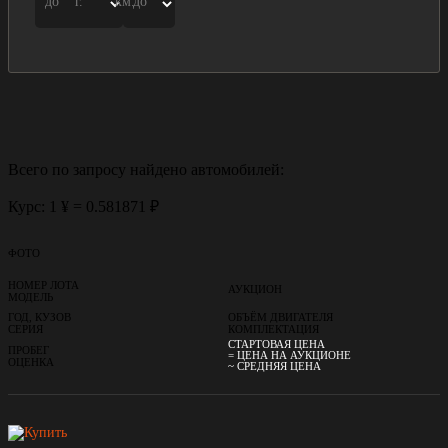
до
г.
км.
до
Всего по запросу найдено
автомобилей:
Курс: 1 ¥ = 0.581871 ₽
ФОТО
НОМЕР ЛОТА
АУКЦИОН
МОДЕЛЬ
ГОД, КУЗОВ
ОБЪЁМ ДВИГАТЕЛЯ
СЕРИЯ
КОМПЛЕКТАЦИЯ
СТАРТОВАЯ ЦЕНА
ПРОБЕГ
= ЦЕНА НА АУКЦИОНЕ
ОЦЕНКА
~ СРЕДНЯЯ ЦЕНА