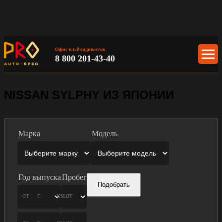
Офис в г.Владивосток
8 800 201-43-40
NISSAN SYLPHY ИЗ ЯПОНИИ
Марка
Модель
Год выпуска
Пробег
Подобрать
от
г.
км.
от