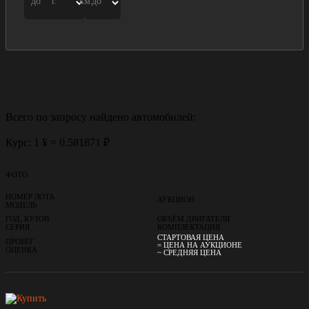
до
г.
км.
до
Всего по запросу найдено
автомобилей:
Курс: 1 ¥ = 0.581871 ₽
ФОТО
НОМЕР ЛОТА
АУКЦИОН
МОДЕЛЬ
ГОД, КУЗОВ
ОБЪЁМ ДВИГАТЕЛЯ
СЕРИЯ
КОМПЛЕКТАЦИЯ
СТАРТОВАЯ ЦЕНА
ПРОБЕГ
= ЦЕНА НА АУКЦИОНЕ
ОЦЕНКА
~ СРЕДНЯЯ ЦЕНА