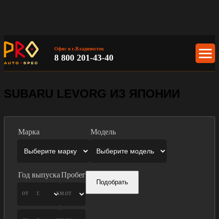
Офис в г.Владивосток
8 800 201-43-40
SUBARU LEVORG ИЗ ЯПОНИИ
Марка
Модель
Год выпуска
Пробег
Подобрать
от
г.
км.
от