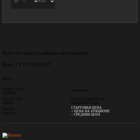
до
г.
км.
до
Всего по запросу найдено
автомобилей:
Курс: 1 ¥ = 0.581871 ₽
ФОТО
НОМЕР ЛОТА
АУКЦИОН
МОДЕЛЬ
ГОД, КУЗОВ
ОБЪЁМ ДВИГАТЕЛЯ
СЕРИЯ
КОМПЛЕКТАЦИЯ
СТАРТОВАЯ ЦЕНА
ПРОБЕГ
= ЦЕНА НА АУКЦИОНЕ
ОЦЕНКА
~ СРЕДНЯЯ ЦЕНА