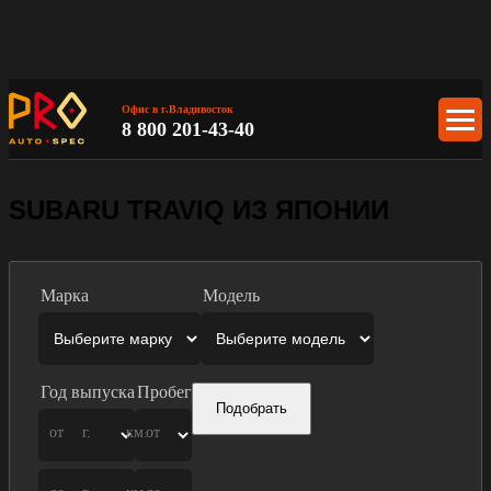
Офис в г.Владивосток
8 800 201-43-40
SUBARU TRAVIQ ИЗ ЯПОНИИ
Марка
Модель
Год выпуска
Пробег
Подобрать
от
г.
км.
от