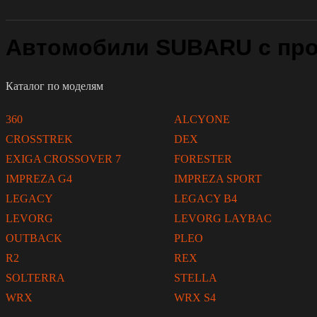
Автомобили SUBARU с про
Каталог по моделям
360
ALCYONE
CROSSTREK
DEX
EXIGA CROSSOVER 7
FORESTER
IMPREZA G4
IMPREZA SPORT
LEGACY
LEGACY B4
LEVORG
LEVORG LAYBAC
OUTBACK
PLEO
R2
REX
SOLTERRA
STELLA
WRX
WRX S4