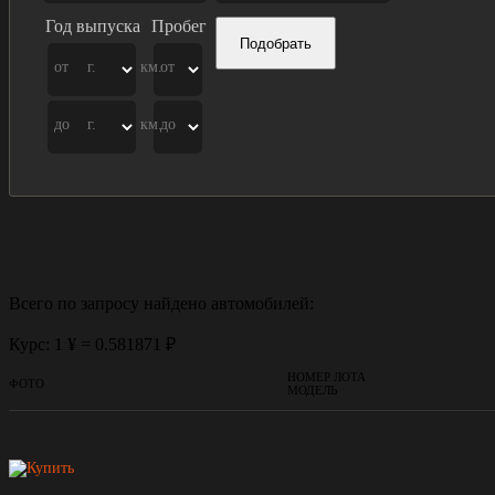
Год выпуска
Пробег
Подобрать
от
г.
км.
от
до
г.
км.
до
Всего по запросу найдено
автомобилей:
Курс: 1 ¥ = 0.581871 ₽
НОМЕР ЛОТА
ФОТО
МОДЕЛЬ