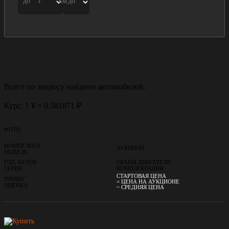
до
г.
км.
до
Всего по запросу найдено
автомобилей:
Курс: 1 ¥ = 0.581871 ₽
ФОТО
НОМЕР ЛОТА
АУКЦИОН
МОДЕЛЬ
ГОД, КУЗОВ
ОБЪЁМ ДВИГАТЕЛЯ
СЕРИЯ
КОМПЛЕКТАЦИЯ
СТАРТОВАЯ ЦЕНА
ПРОБЕГ
= ЦЕНА НА АУКЦИОНЕ
ОЦЕНКА
~ СРЕДНЯЯ ЦЕНА