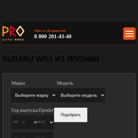
Офис в г.Владивосток
8 800 201-43-40
SUBARU WRX ИЗ ЯПОНИИ
Марка
Модель
Год выпуска
Пробег
Подобрать
от
г.
км.
от