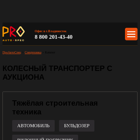
Офис в г.Владивосток
8 800 201-43-40
ПроАвтоСпец
>
Спецтехника
>
Каталог
КОЛЕСНЫЙ ТРАНСПОРТЕР С
АУКЦИОНА
Тяжёлая строительная
техника
АВТОМОБИЛЬ
БУЛЬДОЗЕР