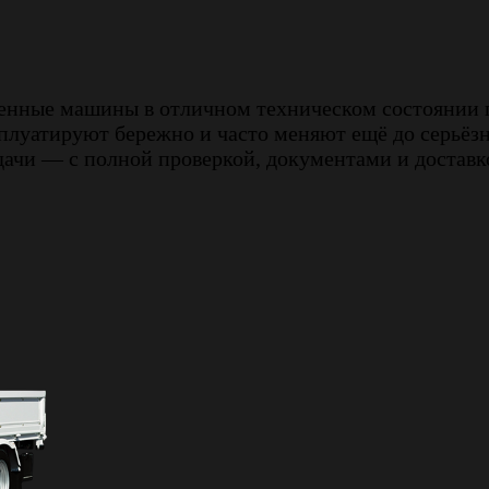
венные машины в отличном техническом состоянии 
плуатируют бережно и часто меняют ещё до серьёз
ачи — с полной проверкой, документами и доставко