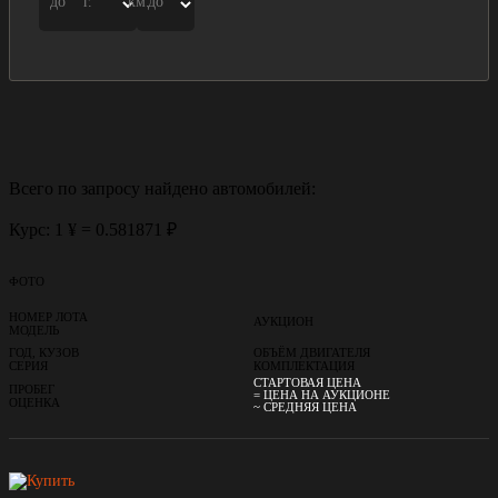
до
г.
км.
до
Всего по запросу найдено
автомобилей:
Курс: 1 ¥ = 0.581871 ₽
ФОТО
НОМЕР ЛОТА
АУКЦИОН
МОДЕЛЬ
ГОД, КУЗОВ
ОБЪЁМ ДВИГАТЕЛЯ
СЕРИЯ
КОМПЛЕКТАЦИЯ
СТАРТОВАЯ ЦЕНА
ПРОБЕГ
= ЦЕНА НА АУКЦИОНЕ
ОЦЕНКА
~ СРЕДНЯЯ ЦЕНА