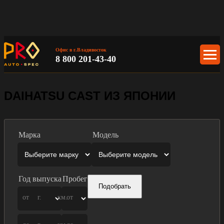
Офис в г.Владивосток
8 800 201-43-40
DAIHATSU CAST ИЗ ЯПОНИИ
Марка
Модель
Год выпуска
Пробег
Подобрать
от
г.
км.
от