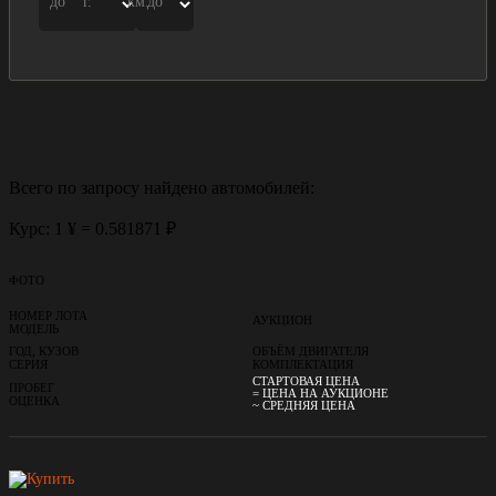
до
г.
км.
до
Всего по запросу найдено
автомобилей:
Курс: 1 ¥ = 0.581871 ₽
ФОТО
НОМЕР ЛОТА
АУКЦИОН
МОДЕЛЬ
ГОД, КУЗОВ
ОБЪЁМ ДВИГАТЕЛЯ
СЕРИЯ
КОМПЛЕКТАЦИЯ
СТАРТОВАЯ ЦЕНА
ПРОБЕГ
= ЦЕНА НА АУКЦИОНЕ
ОЦЕНКА
~ СРЕДНЯЯ ЦЕНА