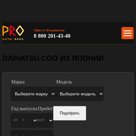
Офис в г.Владивосток
8 800 201-43-40
DAIHATSU COO ИЗ ЯПОНИИ
Марка
Модель
Год выпуска
Пробег
Подобрать
от
г.
км.
от