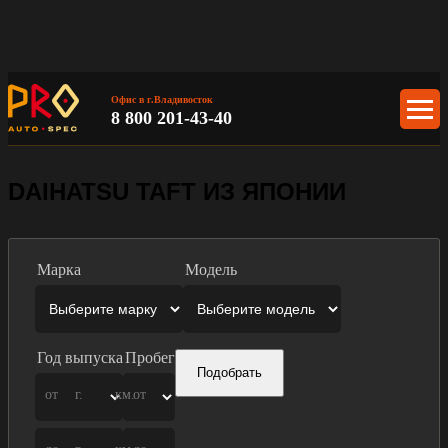
Офис в г.Владивосток
8 800 201-43-40
DAIHATSU TAFT ИЗ ЯПОНИИ
Марка
Модель
Год выпуска
Пробег
Подобрать
от
г.
км.
от