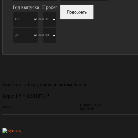
Год выпуска
Пробег
Подобрать
от
г.
км.
от
до
г.
км.
до
Всего по запросу найдено
автомобилей:
Курс: 1 ¥ = 0.581871 ₽
НОМЕР ЛОТА
ФОТО
МОДЕЛЬ