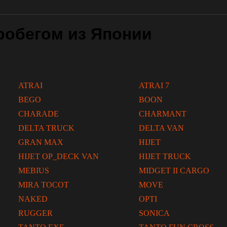
робегом из Японии
ATRAI
ATRAI 7
BEGO
BOON
CHARADE
CHARMANT
DELTA TRUCK
DELTA VAN
GRAN MAX
HIJET
HIJET OP_DECK VAN
HIJET TRUCK
MEBIUS
MIDGET II CARGO
MIRA TOCOT
MOVE
NAKED
OPTI
RUGGER
SONICA