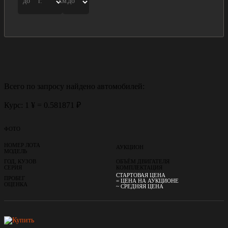
до
г.
км.
до
Всего по запросу найдено
автомобилей:
Курс: 1 ¥ = 0.581871 ₽
ФОТО
НОМЕР ЛОТА
АУКЦИОН
МОДЕЛЬ
ГОД, КУЗОВ
ОБЪЁМ ДВИГАТЕЛЯ
СЕРИЯ
КОМПЛЕКТАЦИЯ
СТАРТОВАЯ ЦЕНА
ПРОБЕГ
= ЦЕНА НА АУКЦИОНЕ
ОЦЕНКА
~ СРЕДНЯЯ ЦЕНА