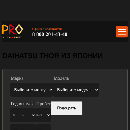
Офис в г.Владивосток
8 800 201-43-40
DAIHATSU THOR ИЗ ЯПОНИИ
Марка
Модель
Год выпуска
Пробег
Подобрать
от
г.
км.
от