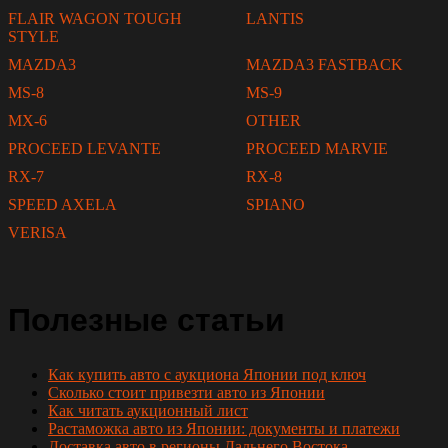
FLAIR WAGON TOUGH
LANTIS
STYLE
MAZDA3
MAZDA3 FASTBACK
MS-8
MS-9
MX-6
OTHER
PROCEED LEVANTE
PROCEED MARVIE
RX-7
RX-8
SPEED AXELA
SPIANO
VERISA
Полезные статьи
Как купить авто с аукциона Японии под ключ
Сколько стоит привезти авто из Японии
Как читать аукционный лист
Растаможка авто из Японии: документы и платежи
Доставка авто в регионы Дальнего Востока