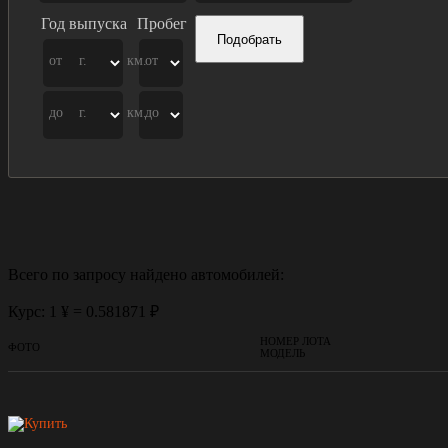
Год выпуска
Пробег
Подобрать
от
г.
км.
от
до
г.
км.
до
Всего по запросу найдено
автомобилей:
Курс: 1 ¥ = 0.581871 ₽
НОМЕР ЛОТА
ФОТО
МОДЕЛЬ