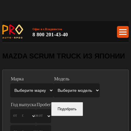
Офис в г.Владивосток
8 800 201-43-40
MAZDA SCRUM TRUCK ИЗ ЯПОНИИ
Марка
Модель
Год выпуска
Пробег
Подобрать
от
г.
км.
от