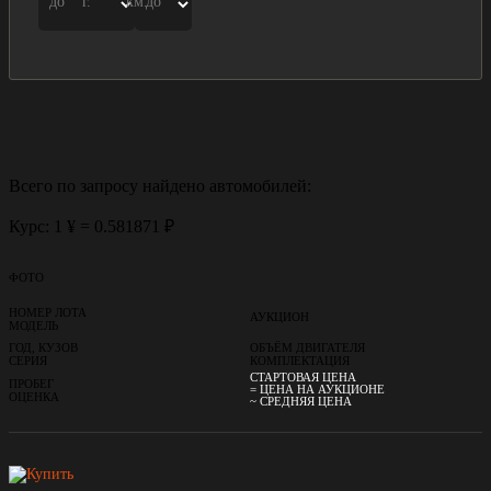
до
г.
км.
до
Всего по запросу найдено
автомобилей:
Курс: 1 ¥ = 0.581871 ₽
ФОТО
НОМЕР ЛОТА
АУКЦИОН
МОДЕЛЬ
ГОД, КУЗОВ
ОБЪЁМ ДВИГАТЕЛЯ
СЕРИЯ
КОМПЛЕКТАЦИЯ
СТАРТОВАЯ ЦЕНА
ПРОБЕГ
= ЦЕНА НА АУКЦИОНЕ
ОЦЕНКА
~ СРЕДНЯЯ ЦЕНА