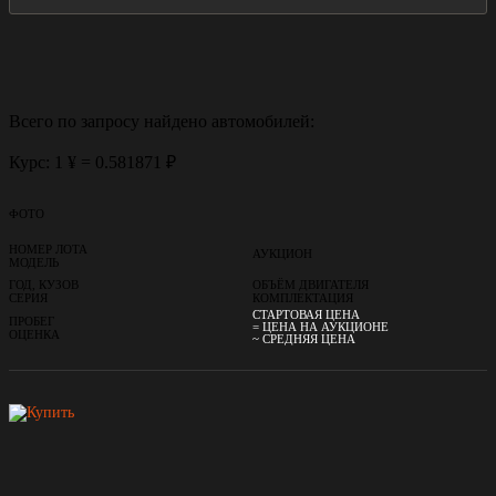
Всего по запросу найдено
автомобилей:
Курс: 1 ¥ = 0.581871 ₽
ФОТО
НОМЕР ЛОТА
АУКЦИОН
МОДЕЛЬ
ГОД, КУЗОВ
ОБЪЁМ ДВИГАТЕЛЯ
СЕРИЯ
КОМПЛЕКТАЦИЯ
СТАРТОВАЯ ЦЕНА
ПРОБЕГ
= ЦЕНА НА АУКЦИОНЕ
ОЦЕНКА
~ СРЕДНЯЯ ЦЕНА