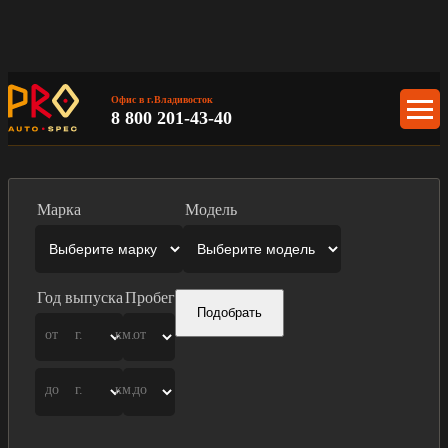
Офис в г.Владивосток
8 800 201-43-40
Марка
Модель
Год выпуска
Пробег
Подобрать
от
г.
км.
от
до
г.
км.
до