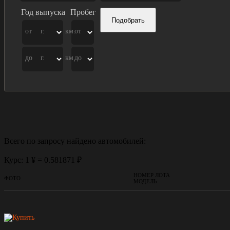
Год выпуска
Пробег
Подобрать
от
г.
км.
от
до
г.
км.
до
Всего по запросу найдено
автомобилей:
Курс: 1 ¥ = 0.581871 ₽
НОМЕР ЛОТА
ФОТО
МОДЕЛЬ