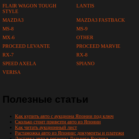
FLAIR WAGON TOUGH
LANTIS
STYLE
MAZDA3
MAZDA3 FASTBACK
MS-8
MS-9
MX-6
OTHER
PROCEED LEVANTE
PROCEED MARVIE
RX-7
RX-8
SPEED AXELA
SPIANO
VERISA
Полезные статьи
Как купить авто с аукциона Японии под ключ
Сколько стоит привезти авто из Японии
Как читать аукционный лист
Растаможка авто из Японии: документы и платежи
Доставка авто в регионы Дальнего Востока