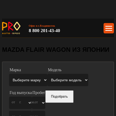
Офис в г.Владивосток
8 800 201-43-40
MAZDA FLAIR WAGON ИЗ ЯПОНИИ
Марка
Модель
Год выпуска
Пробег
Подобрать
от
г.
км.
от