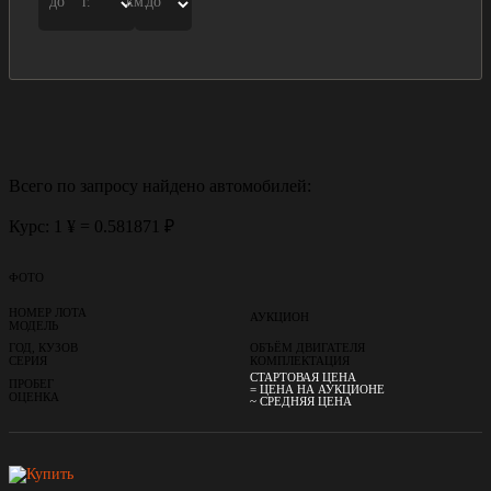
до
г.
км.
до
Всего по запросу найдено
автомобилей:
Курс: 1 ¥ = 0.581871 ₽
ФОТО
НОМЕР ЛОТА
АУКЦИОН
МОДЕЛЬ
ГОД, КУЗОВ
ОБЪЁМ ДВИГАТЕЛЯ
СЕРИЯ
КОМПЛЕКТАЦИЯ
СТАРТОВАЯ ЦЕНА
ПРОБЕГ
= ЦЕНА НА АУКЦИОНЕ
ОЦЕНКА
~ СРЕДНЯЯ ЦЕНА