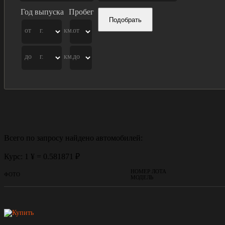
Год выпуска
Пробег
Подобрать
от
г.
км.
от
до
г.
км.
до
Всего по запросу найдено
автомобилей:
Курс: 1 ¥ = 0.581871 ₽
НОМЕР ЛОТА
ФОТО
МОДЕЛЬ