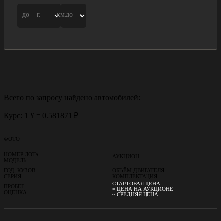
до
г.
км.
до
Всего по запросу найдено
автомобилей:
Курс: 1 ¥ = 0.581871 ₽
ФОТО
НОМЕР ЛОТА
АУКЦИОН
МОДЕЛЬ
ГОД, КУЗОВ
ОБЪЁМ ДВИГАТЕЛЯ
СЕРИЯ
КОМПЛЕКТАЦИЯ
СТАРТОВАЯ ЦЕНА
ПРОБЕГ
= ЦЕНА НА АУКЦИОНЕ
ОЦЕНКА
~ СРЕДНЯЯ ЦЕНА