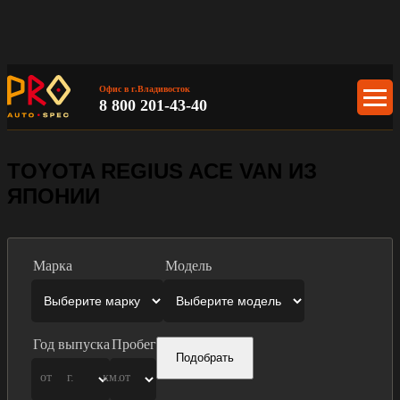
Офис в г.Владивосток
8 800 201-43-40
TOYOTA REGIUS ACE VAN ИЗ
ЯПОНИИ
Марка
Модель
Год выпуска
Пробег
Подобрать
от
г.
км.
от