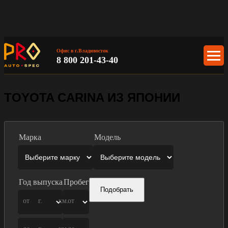
Офис в г.Владивосток
8 800 201-43-40
TOYOTA CARINA ИЗ ЯПОНИИ
Марка
Модель
Год выпуска
Пробег
Подобрать
от
г.
км.
от