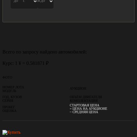
до
г.
км.
до
Всего по запросу найдено
автомобилей:
Курс: 1 ¥ = 0.581871 ₽
ФОТО
НОМЕР ЛОТА
АУКЦИОН
МОДЕЛЬ
ГОД, КУЗОВ
ОБЪЁМ ДВИГАТЕЛЯ
СЕРИЯ
КОМПЛЕКТАЦИЯ
СТАРТОВАЯ ЦЕНА
ПРОБЕГ
= ЦЕНА НА АУКЦИОНЕ
ОЦЕНКА
~ СРЕДНЯЯ ЦЕНА