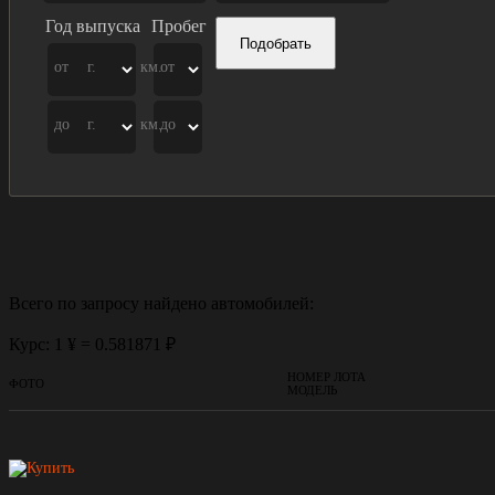
Год выпуска
Пробег
Подобрать
от
г.
км.
от
до
г.
км.
до
Всего по запросу найдено
автомобилей:
Курс: 1 ¥ = 0.581871 ₽
НОМЕР ЛОТА
ФОТО
МОДЕЛЬ