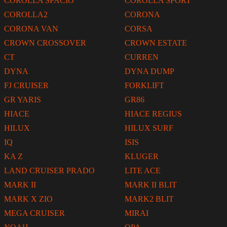
COROLLA SPACIO
COROLLA SPORT
COROLLA2
CORONA
CORONA VAN
CORSA
CROWN CROSSOVER
CROWN ESTATE
CT
CURREN
DYNA
DYNA DUMP
FJ CRUISER
FORKLIFT
GR YARIS
GR86
HIACE
HIACE REGIUS
HILUX
HILUX SURF
IQ
ISIS
KA Z
KLUGER
LAND CRUISER PRADO
LITE ACE
MARK II
MARK II BLIT
MARK X ZIO
MARK2 BLIT
MEGA CRUISER
MIRAI