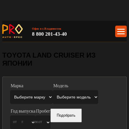
Офис в г.Владивосток
8 800 201-43-40
TOYOTA LAND CRUISER ИЗ
ЯПОНИИ
Марка
Модель
Год выпуска
Пробег
Подобрать
от
г.
км.
от