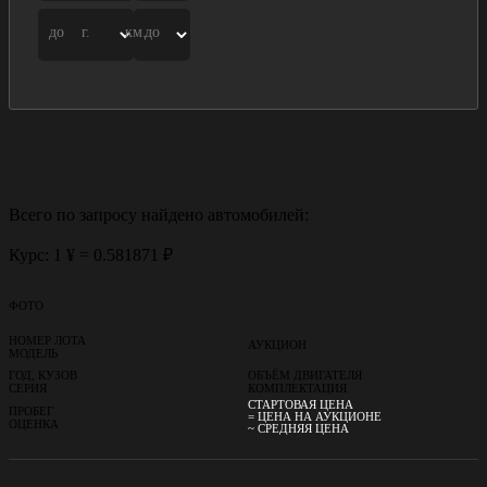
до
г.
км.
до
Всего по запросу найдено
автомобилей:
Курс: 1 ¥ = 0.581871 ₽
ФОТО
НОМЕР ЛОТА
АУКЦИОН
МОДЕЛЬ
ГОД, КУЗОВ
ОБЪЁМ ДВИГАТЕЛЯ
СЕРИЯ
КОМПЛЕКТАЦИЯ
СТАРТОВАЯ ЦЕНА
ПРОБЕГ
= ЦЕНА НА АУКЦИОНЕ
ОЦЕНКА
~ СРЕДНЯЯ ЦЕНА