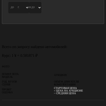
до
г.
км.
до
Всего по запросу найдено
автомобилей:
Курс: 1 ¥ = 0.581871 ₽
ФОТО
НОМЕР ЛОТА
АУКЦИОН
МОДЕЛЬ
ГОД, КУЗОВ
ОБЪЁМ ДВИГАТЕЛЯ
СЕРИЯ
КОМПЛЕКТАЦИЯ
СТАРТОВАЯ ЦЕНА
ПРОБЕГ
= ЦЕНА НА АУКЦИОНЕ
ОЦЕНКА
~ СРЕДНЯЯ ЦЕНА