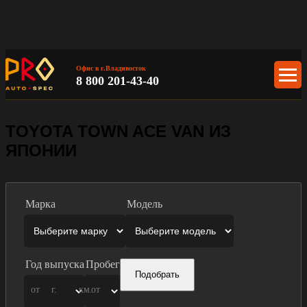
Офис в г.Владивосток
8 800 201-43-40
TOYOTA TOWN ACE VAN ИЗ
ЯПОНИИ
Марка
Модель
Год выпуска
Пробег
Подобрать
от
г.
км.
от