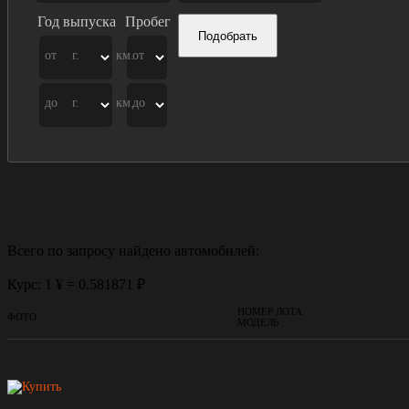
Год выпуска
Пробег
Подобрать
от
г.
км.
от
до
г.
км.
до
Всего по запросу найдено
автомобилей:
Курс: 1 ¥ = 0.581871 ₽
НОМЕР ЛОТА
ФОТО
МОДЕЛЬ