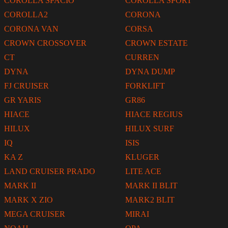
COROLLA SPACIO
COROLLA SPORT
COROLLA2
CORONA
CORONA VAN
CORSA
CROWN CROSSOVER
CROWN ESTATE
CT
CURREN
DYNA
DYNA DUMP
FJ CRUISER
FORKLIFT
GR YARIS
GR86
HIACE
HIACE REGIUS
HILUX
HILUX SURF
IQ
ISIS
KA Z
KLUGER
LAND CRUISER PRADO
LITE ACE
MARK II
MARK II BLIT
MARK X ZIO
MARK2 BLIT
MEGA CRUISER
MIRAI