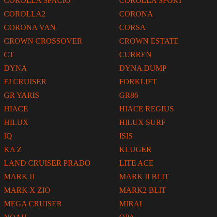
COROLLA SPACIO
COROLLA SPORT
COROLLA2
CORONA
CORONA VAN
CORSA
CROWN CROSSOVER
CROWN ESTATE
CT
CURREN
DYNA
DYNA DUMP
FJ CRUISER
FORKLIFT
GR YARIS
GR86
HIACE
HIACE REGIUS
HILUX
HILUX SURF
IQ
ISIS
KA Z
KLUGER
LAND CRUISER PRADO
LITE ACE
MARK II
MARK II BLIT
MARK X ZIO
MARK2 BLIT
MEGA CRUISER
MIRAI