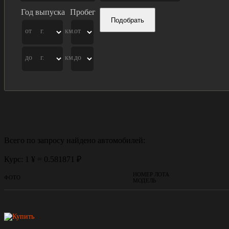
Год выпуска
Пробег
Подобрать
от
г.
км.
от
до
г.
км.
до
Всего по запросу найдено
автомобилей:
Курс: 1 ¥ = 0.581871 ₽
НОМЕР ЛОТА
ФОТО
МОДЕЛЬ