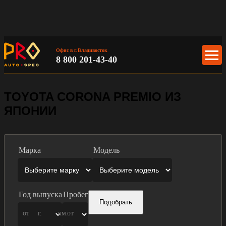
Офис в г.Владивосток
8 800 201-43-40
TOYOTA CORONA PREMIO ИЗ
ЯПОНИИ
Марка
Модель
Год выпуска
Пробег
Подобрать
от
г.
км.
от