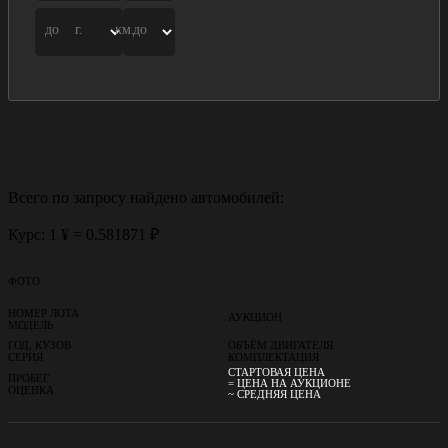
до
г.
км.
до
Всего по запросу найдено
автомобилей:
Курс: 1 ¥ = 0.581871 ₽
ФОТО
НОМЕР ЛОТА
АУКЦИОН
МОДЕЛЬ
ГОД, КУЗОВ
ОБЪЁМ ДВИГАТЕЛЯ
СЕРИЯ
КОМПЛЕКТАЦИЯ
СТАРТОВАЯ ЦЕНА
ПРОБЕГ
= ЦЕНА НА АУКЦИОНЕ
ОЦЕНКА
~ СРЕДНЯЯ ЦЕНА