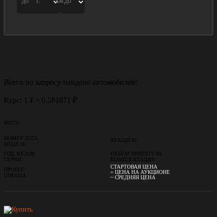
до
г.
км.
до
Всего по запросу найдено
автомобилей:
Курс: 1 ¥ = 0.581871 ₽
ФОТО
НОМЕР ЛОТА
АУКЦИОН
МОДЕЛЬ
ГОД, КУЗОВ
ОБЪЁМ ДВИГАТЕЛЯ
СЕРИЯ
КОМПЛЕКТАЦИЯ
СТАРТОВАЯ ЦЕНА
ПРОБЕГ
= ЦЕНА НА АУКЦИОНЕ
ОЦЕНКА
~ СРЕДНЯЯ ЦЕНА