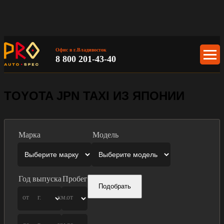
Офис в г.Владивосток
8 800 201-43-40
TOYOTA JPN TAXI ИЗ ЯПОНИИ
Марка
Модель
Год выпуска
Пробег
Подобрать
от
г.
км.
от