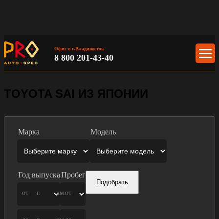
Офис в г.Владивосток
8 800 201-43-40
TOYOTA SAI ИЗ ЯПОНИИ
Марка
Модель
Год выпуска
Пробег
Подобрать
от
г.
км.
от