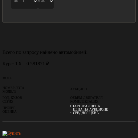
до
г.
км.
до
Всего по запросу найдено
автомобилей:
Курс: 1 ¥ = 0.581871 ₽
ФОТО
НОМЕР ЛОТА
АУКЦИОН
МОДЕЛЬ
ГОД, КУЗОВ
ОБЪЁМ ДВИГАТЕЛЯ
СЕРИЯ
КОМПЛЕКТАЦИЯ
СТАРТОВАЯ ЦЕНА
ПРОБЕГ
= ЦЕНА НА АУКЦИОНЕ
ОЦЕНКА
~ СРЕДНЯЯ ЦЕНА