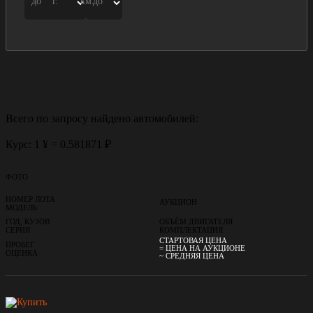
до
г.
км.
до
Всего по запросу найдено
автомобилей:
Курс: 1 ¥ = 0.581871 ₽
ФОТО
НОМЕР ЛОТА
АУКЦИОН
МОДЕЛЬ
ГОД, КУЗОВ
ОБЪЁМ ДВИГАТЕЛЯ
СЕРИЯ
КОМПЛЕКТАЦИЯ
СТАРТОВАЯ ЦЕНА
ПРОБЕГ
= ЦЕНА НА АУКЦИОНЕ
ОЦЕНКА
~ СРЕДНЯЯ ЦЕНА