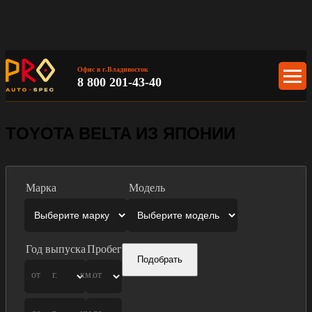
Офис в г.Владивосток
8 800 201-43-40
TOYOTA BELTA ИЗ ЯПОНИИ
Марка
Модель
Год выпуска
Пробег
Подобрать
от
г.
км.
от