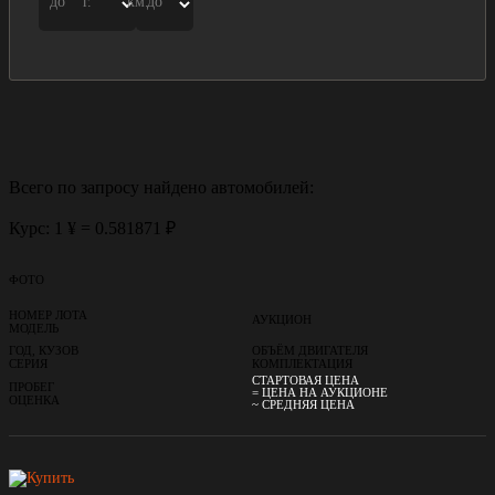
до
г.
км.
до
Всего по запросу найдено
автомобилей:
Курс: 1 ¥ = 0.581871 ₽
ФОТО
НОМЕР ЛОТА
АУКЦИОН
МОДЕЛЬ
ГОД, КУЗОВ
ОБЪЁМ ДВИГАТЕЛЯ
СЕРИЯ
КОМПЛЕКТАЦИЯ
СТАРТОВАЯ ЦЕНА
ПРОБЕГ
= ЦЕНА НА АУКЦИОНЕ
ОЦЕНКА
~ СРЕДНЯЯ ЦЕНА