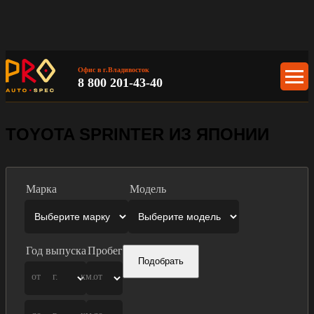
Офис в г.Владивосток
8 800 201-43-40
TOYOTA SPRINTER ИЗ ЯПОНИИ
Марка
Модель
Год выпуска
Пробег
Подобрать
от
г.
км.
от